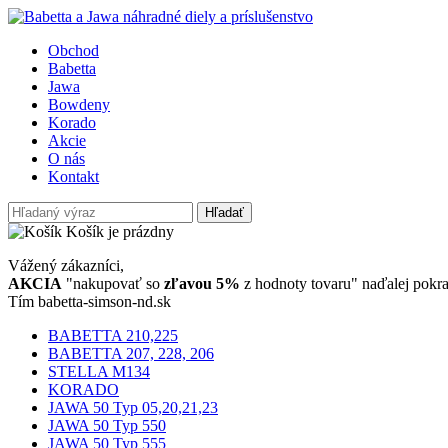
Obchod
Babetta
Jawa
Bowdeny
Korado
Akcie
O nás
Kontakt
Hľadať
Košík je prázdny
Vážený zákazníci,
AKCIA
"nakupovať so
zľavou 5%
z hodnoty tovaru" naďalej pokra
Tím babetta-simson-nd.sk
BABETTA 210,225
BABETTA 207, 228, 206
STELLA M134
KORADO
JAWA 50 Typ 05,20,21,23
JAWA 50 Typ 550
JAWA 50 Typ 555