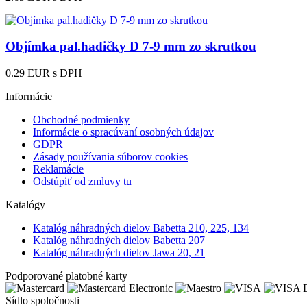
Objímka pal.hadičky D 7-9 mm zo skrutkou
0.29 EUR
s DPH
Informácie
Obchodné podmienky
Informácie o spracúvaní osobných údajov
GDPR
Zásady používania súborov cookies
Reklamácie
Odstúpiť od zmluvy tu
Katalógy
Katalóg náhradných dielov Babetta 210, 225, 134
Katalóg náhradných dielov Babetta 207
Katalóg náhradných dielov Jawa 20, 21
Podporované platobné karty
Sídlo spoločnosti