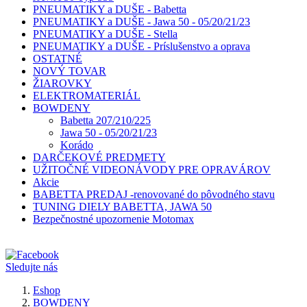
PNEUMATIKY a DUŠE - Babetta
PNEUMATIKY a DUŠE - Jawa 50 - 05/20/21/23
PNEUMATIKY a DUŠE - Stella
PNEUMATIKY a DUŠE - Príslušenstvo a oprava
OSTATNÉ
NOVÝ TOVAR
ŽIAROVKY
ELEKTROMATERIÁL
BOWDENY
Babetta 207/210/225
Jawa 50 - 05/20/21/23
Korádo
DARČEKOVÉ PREDMETY
UŽITOČNÉ VIDEONÁVODY PRE OPRAVÁROV
Akcie
BABETTA PREDAJ -renovované do pôvodného stavu
TUNING DIELY BABETTA, JAWA 50
Bezpečnostné upozornenie Motomax
Sledujte nás
Eshop
BOWDENY