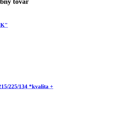
obný tovar
SK"
15/225/134 *kvalita +