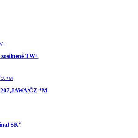
 zosilnené TW+
28,207,JAWA/ČZ *M
inal SK"