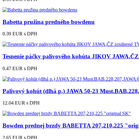
Babetta pružina predného bowdenu
0.39 EUR
s DPH
Tesnenie páčky palivového kohúta JIKOV JAWA,ČZ
0.47 EUR
s DPH
Palivový kohút (dlhá p.) JAWA 50-23 Must.BAB.2
12.04 EUR
s DPH
Bowden prednej brzdy BABETTA 207,210,225 "orig
2.65 EUR
s DPH