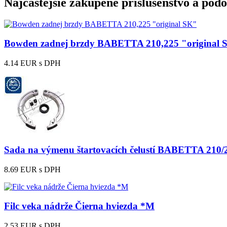
Najčastejšie zakúpené príslušenstvo a pod
Bowden zadnej brzdy BABETTA 210,225 "original 
4.14 EUR
s DPH
Sada na výmenu štartovacích čelustí BABETTA 210/2
8.69 EUR
s DPH
Filc veka nádrže Čierna hviezda *M
2.53 EUR
s DPH