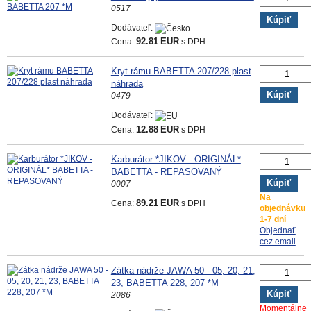
0517
Kúpiť
Dodávateľ:
Cena:
92.81
EUR
s DPH
Kryt rámu BABETTA 207/228 plast
náhrada
Kúpiť
0479
Dodávateľ:
Cena:
12.88
EUR
s DPH
Karburátor *JIKOV - ORIGINÁL*
BABETTA - REPASOVANÝ
Kúpiť
0007
Na
Cena:
89.21
EUR
s DPH
objednávku
1-7 dní
Objednať
cez email
Zátka nádrže JAWA 50 - 05, 20, 21,
23, BABETTA 228, 207 *M
Kúpiť
2086
Momentálne