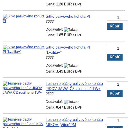
Cena:
1.20
EUR
s DPH
Sitko palivového kohúta PI
2083
Kúpiť
Dodávateľ:
Cena:
1.85
EUR
s DPH
Sitko palivového kohúta PI
"kvalita+"
Kúpiť
2082
Dodávateľ:
Cena:
3.45
EUR
s DPH
Tesnenie páčky palivového kohúta
JIKOV JAWA,ČZ zosilnené TW+
Kúpiť
0322
Dodávateľ:
Cena:
0.47
EUR
s DPH
Tesnenie páčky palivového kohúta
*JIKOV (Viton) *M