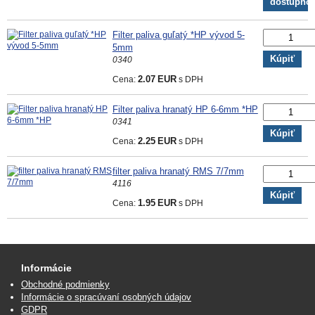
dostupno
Filter paliva guľatý *HP vývod 5-
5mm
Kúpiť
0340
Cena:
2.07
EUR
s DPH
Filter paliva hranatý HP 6-6mm *HP
0341
Kúpiť
Cena:
2.25
EUR
s DPH
filter paliva hranatý RMS 7/7mm
4116
Kúpiť
Cena:
1.95
EUR
s DPH
Informácie
Obchodné podmienky
Informácie o spracúvaní osobných údajov
GDPR