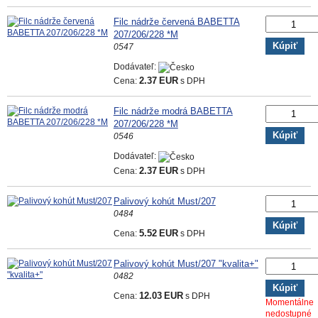
Filc nádrže červená BABETTA
207/206/228 *M
Kúpiť
0547
Dodávateľ:
Cena:
2.37
EUR
s DPH
Filc nádrže modrá BABETTA
207/206/228 *M
Kúpiť
0546
Dodávateľ:
Cena:
2.37
EUR
s DPH
Palivový kohút Must/207
0484
Kúpiť
Cena:
5.52
EUR
s DPH
Palivový kohút Must/207 "kvalita+"
0482
Kúpiť
Cena:
12.03
EUR
s DPH
Momentálne
nedostupné