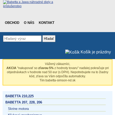
OBCHOD
O NÁS
KONTAKT
Hľadať
Košík je prázdny
Vážený zákazníci,
AKCIA
"nakupovať so
zľavou 5%
z hodnoty tovaru" naďalej pokračuje pri
objednávkach v hodnote nad 50 eur (s DPH). Nepotrebujete na to žiadny
kód, zľava sa Vám odpočíta automaticky.
Tím babetta-simson-nd.sk
BABETTA 210,225
BABETTA 207, 228, 206
Skrine motora