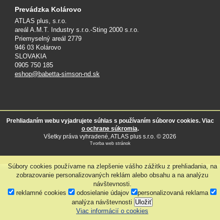
Prevádzka Kolárovo
ATLAS plus, s.r.o.
areál A.M.T. Industry s.r.o.-Sting 2000 s.r.o.
Priemyselný areál 2779
946 03 Kolárovo
SLOVAKIA
0905 750 185
eshop@babetta-simson-nd.sk
Prehliadaním webu vyjadrujete súhlas s používaním súborov cookies. Viac
o ochrane súkromia
.
Všetky práva vyhradené, ATLAS plus s.r.o. © 2026
Tvorba web stránok
Súbory cookies používame na zlepšenie vášho zážitku z prehliadania, na
zobrazovanie personalizovaných reklám alebo obsahu a na analýzu
návštevnosti.
reklamné cookies
odosielanie údajov
personalizovaná reklama
analýza návštevnosti
Uložiť
Viac informácií o cookies