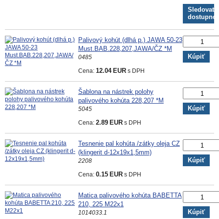
Sledovať
dostupno
Palivový kohút (dlhá p.) JAWA 50-23
Must.BAB.228,207,JAWA/ČZ *M
Kúpiť
0485
Cena:
12.04
EUR
s DPH
Šablona na nástrek polohy
palivového kohúta 228,207 *M
Kúpiť
5045
Cena:
2.89
EUR
s DPH
Tesnenie pal kohúta /zátky oleja CZ
(klingerit d-12x19x1,5mm)
Kúpiť
2208
Cena:
0.15
EUR
s DPH
Matica palivového kohúta BABETTA
210, 225 M22x1
Kúpiť
1014033.1