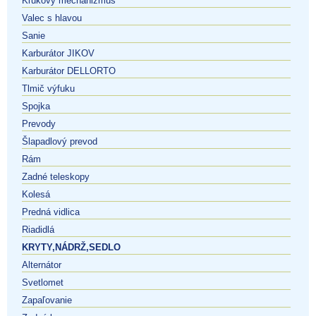
Kľukový mechanizmus
Valec s hlavou
Sanie
Karburátor JIKOV
Karburátor DELLORTO
Tlmič výfuku
Spojka
Prevody
Šlapadlový prevod
Rám
Zadné teleskopy
Kolesá
Predná vidlica
Riadidlá
KRYTY,NÁDRŽ,SEDLO
Alternátor
Svetlomet
Zapaľovanie