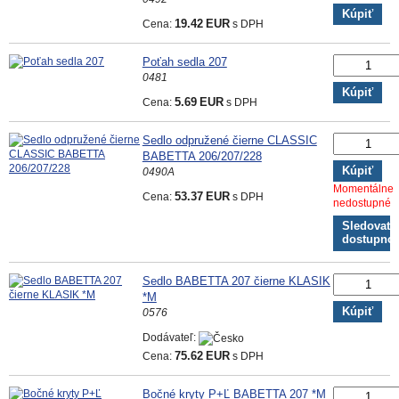
Kúpiť
Cena:
19.42
EUR
s DPH
Poťah sedla 207
0481
Kúpiť
Cena:
5.69
EUR
s DPH
Sedlo odpružené čierne CLASSIC
BABETTA 206/207/228
Kúpiť
0490A
Momentálne
Cena:
53.37
EUR
s DPH
nedostupné
Sledovať
dostupno
Sedlo BABETTA 207 čierne KLASIK
*M
Kúpiť
0576
Dodávateľ:
Cena:
75.62
EUR
s DPH
Bočné kryty P+Ľ BABETTA 207 *M