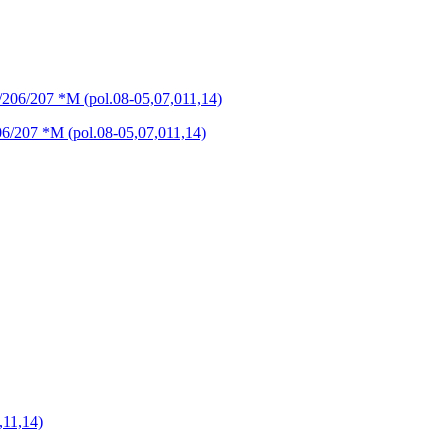
6/207 *M (pol.08-05,07,011,14)
,11,14)