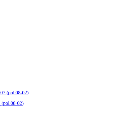
(pol.08-02)