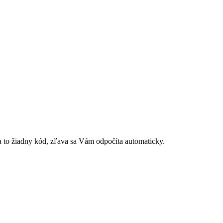
 to žiadny kód, zľava sa Vám odpočíta automaticky.