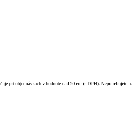
čuje pri objednávkach v hodnote nad 50 eur (s DPH). Nepotrebujete na