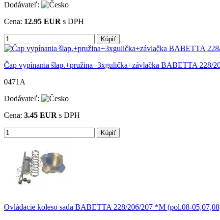
Dodávateľ:
Cena:
12.95
EUR
s DPH
Kúpiť
Čap vypínania šlap.+pružina+3xgulička+závlačka BABETTA 228/20
0471A
Dodávateľ:
Cena:
3.45
EUR
s DPH
Kúpiť
Ovládacie koleso sada BABETTA 228/206/207 *M (pol.08-05,07,08