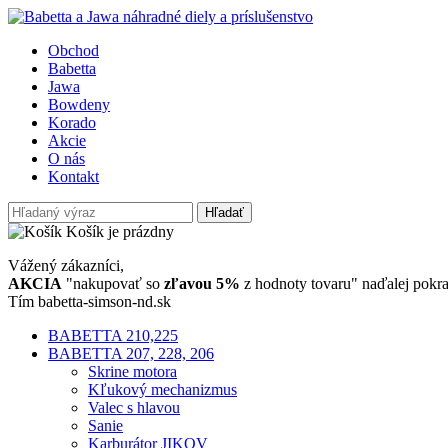
Obchod
Babetta
Jawa
Bowdeny
Korado
Akcie
O nás
Kontakt
Hľadať
Košík je prázdny
Vážený zákazníci,
AKCIA
"nakupovať so
zľavou 5%
z hodnoty tovaru" naďalej pokra
Tím babetta-simson-nd.sk
BABETTA 210,225
BABETTA 207, 228, 206
Skrine motora
Kľukový mechanizmus
Valec s hlavou
Sanie
Karburátor JIKOV