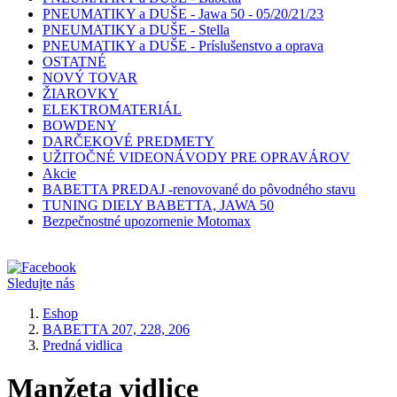
PNEUMATIKY a DUŠE - Jawa 50 - 05/20/21/23
PNEUMATIKY a DUŠE - Stella
PNEUMATIKY a DUŠE - Príslušenstvo a oprava
OSTATNÉ
NOVÝ TOVAR
ŽIAROVKY
ELEKTROMATERIÁL
BOWDENY
DARČEKOVÉ PREDMETY
UŽITOČNÉ VIDEONÁVODY PRE OPRAVÁROV
Akcie
BABETTA PREDAJ -renovované do pôvodného stavu
TUNING DIELY BABETTA, JAWA 50
Bezpečnostné upozornenie Motomax
Sledujte nás
Eshop
BABETTA 207, 228, 206
Predná vidlica
Manžeta vidlice