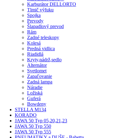
Karburátor DELLORTO
Tlmič výfuku
Spojka
Prevody
Šlapadlový prevod
Rám
Zadné teleskopy
Kolesá
Predná vidlica
Riadidlá
Kryty,nádrž,sedlo
Alternátor
Svetlomet
Zapaľovanie
Zadná lampa
Náradie
Ložiská
Guferá
Bowdeny
STELLA M134
KORADO
JAWA 50 Typ 05,20,21,23
JAWA 50 Typ 550
JAWA 50 Typ 555
PNEUMATIKY a DUŠE - Babetta