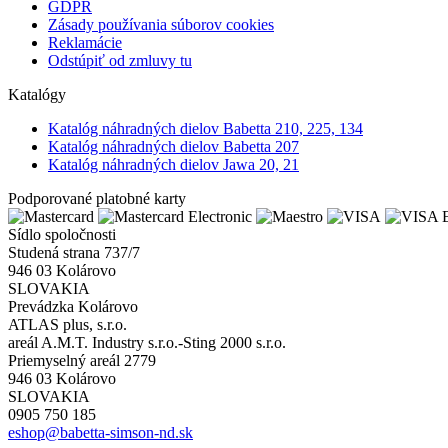
GDPR
Zásady používania súborov cookies
Reklamácie
Odstúpiť od zmluvy tu
Katalógy
Katalóg náhradných dielov Babetta 210, 225, 134
Katalóg náhradných dielov Babetta 207
Katalóg náhradných dielov Jawa 20, 21
Podporované platobné karty
Sídlo spoločnosti
Studená strana 737/7
946 03 Kolárovo
SLOVAKIA
Prevádzka Kolárovo
ATLAS plus, s.r.o.
areál A.M.T. Industry s.r.o.-Sting 2000 s.r.o.
Priemyselný areál 2779
946 03 Kolárovo
SLOVAKIA
0905 750 185
eshop@babetta-simson-nd.sk