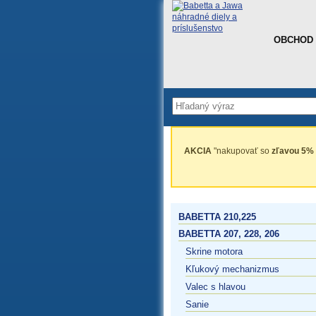
OBCHOD
AKCIA
"nakupovať so
zľavou 5%
BABETTA 210,225
BABETTA 207, 228, 206
Skrine motora
Kľukový mechanizmus
Valec s hlavou
Sanie