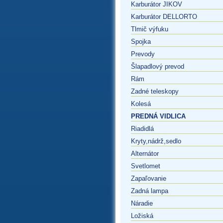
Karburátor JIKOV
Karburátor DELLORTO
Tlmič výfuku
Spojka
Prevody
Šlapadlový prevod
Rám
Zadné teleskopy
Kolesá
PREDNÁ VIDLICA
Riadidlá
Kryty,nádrž,sedlo
Alternátor
Svetlomet
Zapaľovanie
Zadná lampa
Náradie
Ložiská