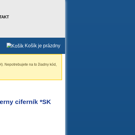
TAKT
Košík je prázdny
). Nepotrebujete na to žiadny kód,
rny ciferník *SK