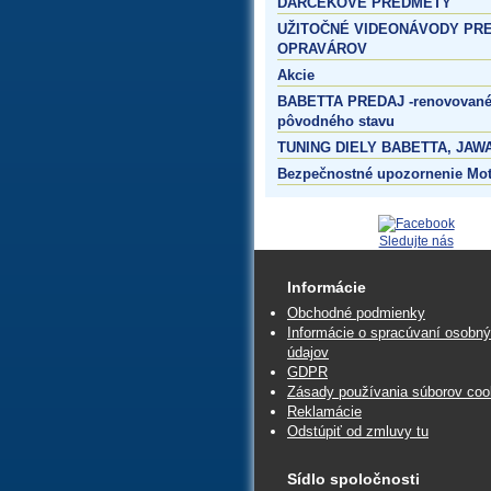
DARČEKOVÉ PREDMETY
UŽITOČNÉ VIDEONÁVODY PR
OPRAVÁROV
Akcie
BABETTA PREDAJ -renovované
pôvodného stavu
TUNING DIELY BABETTA, JAWA
Bezpečnostné upozornenie Mo
Sledujte nás
Informácie
Obchodné podmienky
Informácie o spracúvaní osobn
údajov
GDPR
Zásady používania súborov coo
Reklamácie
Odstúpiť od zmluvy tu
Sídlo spoločnosti