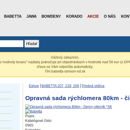
BABETTA
JAWA
BOWDENY
KORADO
AKCIE
O NÁS
KON
Hľadať
Vážený zákazníci,
z hodnoty tovaru" naďalej pokračuje pri objednávkach v hodnote nad 50 eur (s DPH
zľava sa Vám odpočíta automaticky.
Tím babetta-simson-nd.sk
Eshop
BABETTA 207, 228, 206
Predná vidlica
Opravná sada rýchlomera 80km - čie
Popis:
Katalógové číslo:
0565