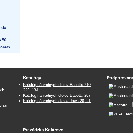
E
 do
 50
tomax
Katalógy
Podporované
Katalóg náhradných dielov Babetta 210,
ých
225, 134
Katalóg náhradných dielov Babetta 207
Katalóg náhradných dielov Jawa 20, 21
kies
Prevádzka Kolárovo