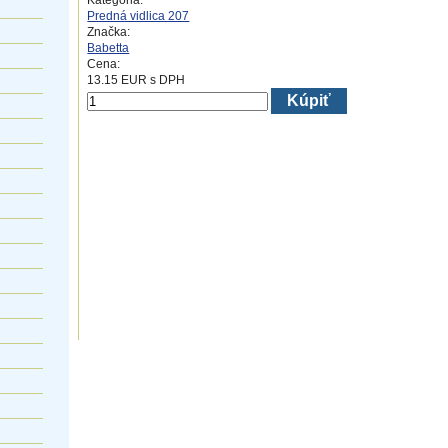
Kategória:
Predná vidlica 207
Značka:
Babetta
Cena:
13.15
EUR
s DPH
Kúpiť