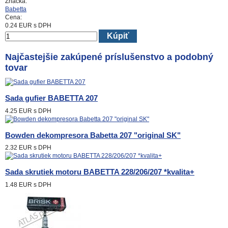
Značka:
Babetta
Cena:
0.24
EUR
s DPH
Kúpiť
Najčastejšie zakúpené príslušenstvo a podobný
tovar
Sada gufier BABETTA 207
4.25 EUR
s DPH
Bowden dekompresora Babetta 207 "original SK"
2.32 EUR
s DPH
Sada skrutiek motoru BABETTA 228/206/207 *kvalita+
1.48 EUR
s DPH