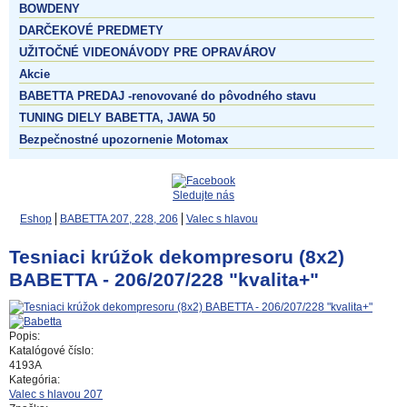
BOWDENY
DARČEKOVÉ PREDMETY
UŽITOČNÉ VIDEONÁVODY PRE OPRAVÁROV
Akcie
BABETTA PREDAJ -renovované do pôvodného stavu
TUNING DIELY BABETTA, JAWA 50
Bezpečnostné upozornenie Motomax
Sledujte nás
Eshop
BABETTA 207, 228, 206
Valec s hlavou
Tesniaci krúžok dekompresoru (8x2)
BABETTA - 206/207/228 "kvalita+"
Popis:
Katalógové číslo:
4193A
Kategória:
Valec s hlavou 207