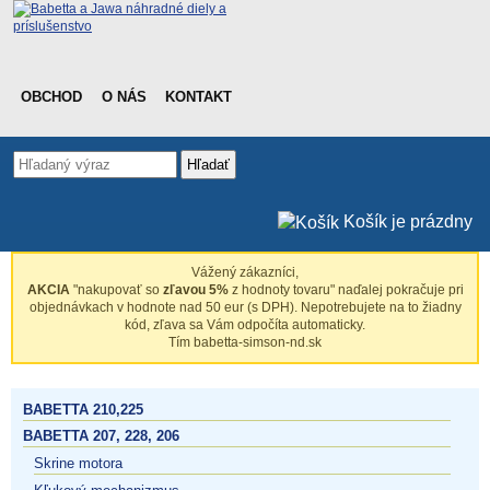
OBCHOD
O NÁS
KONTAKT
Hľadať
Košík je prázdny
Vážený zákazníci,
AKCIA
"nakupovať so
zľavou 5%
z hodnoty tovaru" naďalej pokračuje pri
objednávkach v hodnote nad 50 eur (s DPH). Nepotrebujete na to žiadny
kód, zľava sa Vám odpočíta automaticky.
Tím babetta-simson-nd.sk
BABETTA 210,225
BABETTA 207, 228, 206
Skrine motora