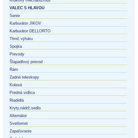
Kľukový mechanizmus
VALEC S HLAVOU
Sanie
Karburátor JIKOV
Karburátor DELLORTO
Tlmič výfuku
Spojka
Prevody
Šlapadlový prevod
Rám
Zadné teleskopy
Kolesá
Predná vidlica
Riadidlá
Kryty,nádrž,sedlo
Alternátor
Svetlomet
Zapaľovanie