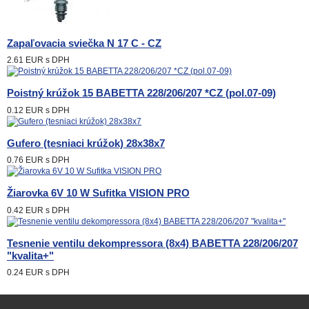
Zapaľovacia sviečka N 17 C - CZ
2.61 EUR
s DPH
Poistný krúžok 15 BABETTA 228/206/207 *CZ (pol.07-09)
0.12 EUR
s DPH
Gufero (tesniaci krúžok) 28x38x7
0.76 EUR
s DPH
Žiarovka 6V 10 W Sufitka VISION PRO
0.42 EUR
s DPH
Tesnenie ventilu dekompressora (8x4) BABETTA 228/206/207
"kvalita+"
0.24 EUR
s DPH